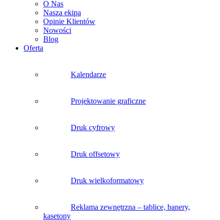
O Nas
Nasza ekipa
Opinie Klientów
Nowości
Blog
Oferta
Kalendarze
Projektowanie graficzne
Druk cyfrowy
Druk offsetowy
Druk wielkoformatowy
Reklama zewnętrzna – tablice, banery,
kasetony