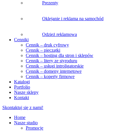
Prezenty
Oklejanie i reklama na samochód
Odzież reklamowa
Cenniki
Cennik – druk cyfrowy
Cennik – pieczątki
Cennik – hosting dla stron i sklepów
Cennik – litery ze styroduru
Cennik – usługi introligatorskie
Cennik – domeny internetowe
Cennik – koperty firmowe
Katalogi
Portfolio
Nasze sklepy
Kontakt
Skontaktuj się z nami!
Home
Nasze studio
Promocje