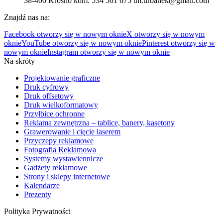
38-400 Krosno kom. 534 561 675 tm.urbanek@gmail.com
Znajdź nas na:
Facebook otworzy się w nowym oknie
X otworzy się w nowym
oknie
YouTube otworzy się w nowym oknie
Pinterest otworzy się w
nowym oknie
Instagram otworzy się w nowym oknie
Na skróty
Projektowanie graficzne
Druk cyfrowy
Druk offsetowy
Druk wielkoformatowy
Przyłbice ochronne
Reklama zewnętrzna – tablice, banery, kasetony
Grawerowanie i cięcie laserem
Przyczepy reklamowe
Fotografia Reklamowa
Systemy wystawiennicze
Gadżety reklamowe
Strony i sklepy internetowe
Kalendarze
Prezenty
Polityka Prywatności