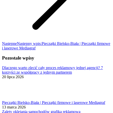
Następne
Następny wpis:
Pieczątki Bielsko-Biała | Pieczątki firmowe
i laserowe Mediagraf
Pozostałe wpisy
Dlaczego warto zlecić cały proces reklamowy jednej agencji? 7
korzyści ze współpracy z jednym partnerem
20 lipca 2026
Pieczątki Bielsko-Biała | Pieczątki firmowe i laserowe Mediagraf
13 marca 2026
Zalety oklejania samochodów grafiką reklamową