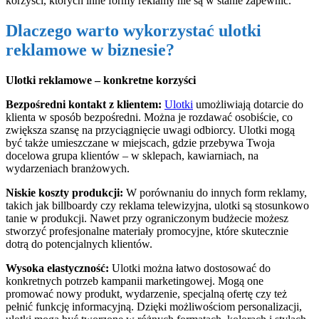
korzyści, których inne formy reklamy nie są w stanie zapewnić.
Dlaczego warto wykorzystać ulotki
reklamowe w biznesie?
Ulotki reklamowe – konkretne korzyści
Bezpośredni kontakt z klientem:
Ulotki
umożliwiają dotarcie do
klienta w sposób bezpośredni. Można je rozdawać osobiście, co
zwiększa szansę na przyciągnięcie uwagi odbiorcy. Ulotki mogą
być także umieszczane w miejscach, gdzie przebywa Twoja
docelowa grupa klientów – w sklepach, kawiarniach, na
wydarzeniach branżowych.
Niskie koszty produkcji:
W porównaniu do innych form reklamy,
takich jak billboardy czy reklama telewizyjna, ulotki są stosunkowo
tanie w produkcji. Nawet przy ograniczonym budżecie możesz
stworzyć profesjonalne materiały promocyjne, które skutecznie
dotrą do potencjalnych klientów.
Wysoka elastyczność:
Ulotki można łatwo dostosować do
konkretnych potrzeb kampanii marketingowej. Mogą one
promować nowy produkt, wydarzenie, specjalną ofertę czy też
pełnić funkcję informacyjną. Dzięki możliwościom personalizacji,