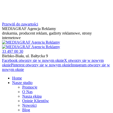
Przewiń do zawartości
MEDIAGRAF Agencja Reklamy
drukarnia, producent reklam, gadżety reklamowe, strony
internetowe
33 497 00 30
Bielsko-Biała, ul. Bałtycka 9
Facebook otworzy się w nowym oknie
X otworzy się w nowym
oknie
Pinterest otworzy się w nowym oknie
Instagram otworzy się w
nowym oknie
Home
Nasze studio
Promocje
O Nas
Nasza ekipa
Opinie Klientów
Nowości
Blog