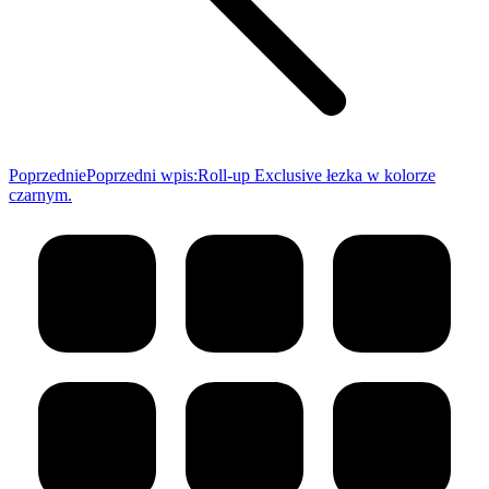
Poprzednie
Poprzedni wpis:
Roll-up Exclusive łezka w kolorze
czarnym.