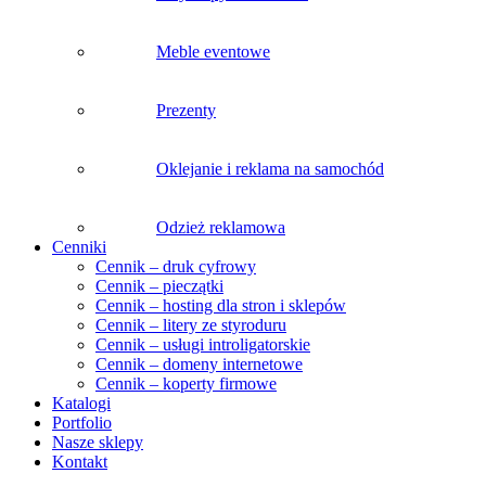
Meble eventowe
Prezenty
Oklejanie i reklama na samochód
Odzież reklamowa
Cenniki
Cennik – druk cyfrowy
Cennik – pieczątki
Cennik – hosting dla stron i sklepów
Cennik – litery ze styroduru
Cennik – usługi introligatorskie
Cennik – domeny internetowe
Cennik – koperty firmowe
Katalogi
Portfolio
Nasze sklepy
Kontakt