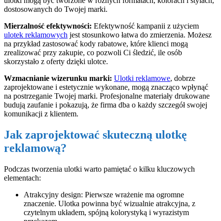
ulotki mogą być tworzone w różnych formatach, kolorach i stylach,
dostosowanych do Twojej marki.
Mierzalność efektywności:
Efektywność kampanii z użyciem
ulotek reklamowych
jest stosunkowo łatwa do zmierzenia. Możesz
na przykład zastosować kody rabatowe, które klienci mogą
zrealizować przy zakupie, co pozwoli Ci śledzić, ile osób
skorzystało z oferty dzięki ulotce.
Wzmacnianie wizerunku marki:
Ulotki reklamowe
, dobrze
zaprojektowane i estetycznie wykonane, mogą znacząco wpłynąć
na postrzeganie Twojej marki. Profesjonalne materiały drukowane
budują zaufanie i pokazują, że firma dba o każdy szczegół swojej
komunikacji z klientem.
Jak zaprojektować skuteczną ulotkę
reklamową?
Podczas tworzenia ulotki warto pamiętać o kilku kluczowych
elementach:
Atrakcyjny design: Pierwsze wrażenie ma ogromne
znaczenie. Ulotka powinna być wizualnie atrakcyjna, z
czytelnym układem, spójną kolorystyką i wyrazistym