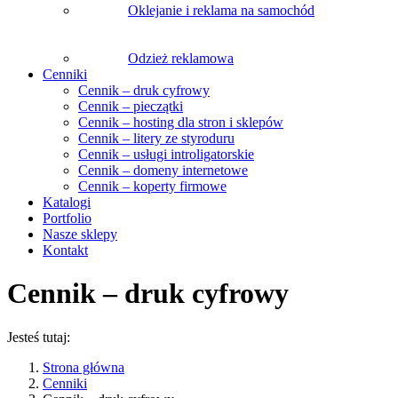
Oklejanie i reklama na samochód
Odzież reklamowa
Cenniki
Cennik – druk cyfrowy
Cennik – pieczątki
Cennik – hosting dla stron i sklepów
Cennik – litery ze styroduru
Cennik – usługi introligatorskie
Cennik – domeny internetowe
Cennik – koperty firmowe
Katalogi
Portfolio
Nasze sklepy
Kontakt
Cennik – druk cyfrowy
Jesteś tutaj:
Strona główna
Cenniki