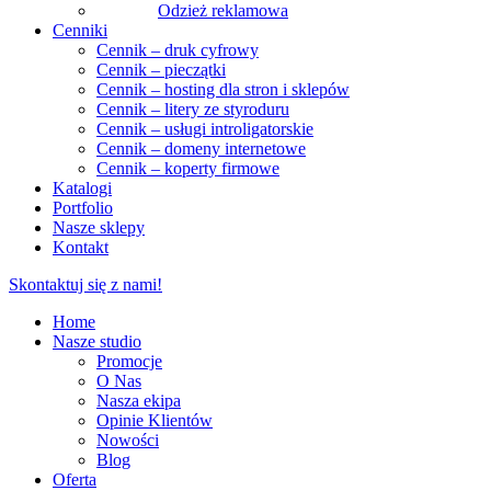
Odzież reklamowa
Cenniki
Cennik – druk cyfrowy
Cennik – pieczątki
Cennik – hosting dla stron i sklepów
Cennik – litery ze styroduru
Cennik – usługi introligatorskie
Cennik – domeny internetowe
Cennik – koperty firmowe
Katalogi
Portfolio
Nasze sklepy
Kontakt
Skontaktuj się z nami!
Home
Nasze studio
Promocje
O Nas
Nasza ekipa
Opinie Klientów
Nowości
Blog
Oferta