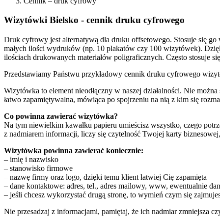
Cennik – druk cyfrowy
Wizytówki Bielsko - cennik druku cyfrowego
Druk cyfrowy jest alternatywą dla druku offsetowego. Stosuje się go
małych ilości wydruków (np. 10 plakatów czy 100 wizytówek). Dzięk
ilościach drukowanych materiałów poligraficznych. Często stosuje 
Przedstawiamy Państwu przykładowy cennik druku cyfrowego wizy
Wizytówka to element nieodłączny w naszej działalności. Nie można s
łatwo zapamiętywalna, mówiąca po spojrzeniu na nią z kim się rozmawi
Co powinna zawierać wizytówka?
Na tym niewielkim kawałku papieru umieścisz wszystko, czego potrze
z nadmiarem informacji, liczy się czytelność Twojej karty biznesowe
Wizytówka powinna zawierać koniecznie:
– imię i nazwisko
– stanowisko firmowe
– nazwę firmy oraz logo, dzięki temu klient łatwiej Cię zapamięta
– dane kontaktowe: adres, tel., adres mailowy, www, ewentualnie da
– jeśli chcesz wykorzystać drugą stronę, to wymień czym się zajmujes
Nie przesadzaj z informacjami, pamiętaj, że ich nadmiar zmniejsza 