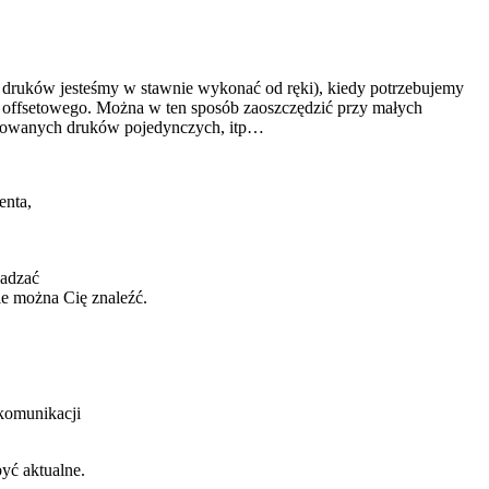
ch druków jesteśmy w stawnie wykonać od ręki), kiedy potrzebujemy
u offsetowego. Można w ten sposób zaoszczędzić przy małych
alizowanych druków pojedynczych, itp…
enta,
sadzać
ie można Cię znaleźć.
 komunikacji
yć aktualne.