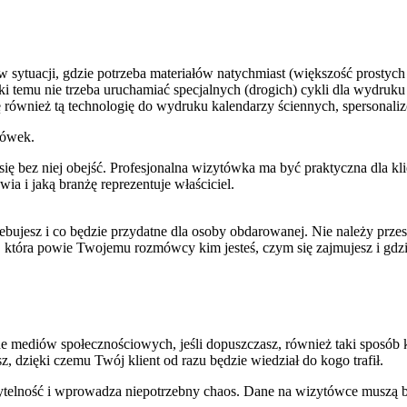
 w sytuacji, gdzie potrzeba materiałów natychmiast (większość prosty
i temu nie trzeba uruchamiać specjalnych (drogich) cykli dla wydruk
się również tą technologię do wydruku kalendarzy ściennych, sperson
tówek.
ię bez niej obejść. Profesjonalna wizytówka ma być praktyczna dla kli
a i jaką branżę reprezentuje właściciel.
bujesz i co będzie przydatne dla osoby obdarowanej. Nie należy prze
j, która powie Twojemu rozmówcy kim jesteś, czym się zajmujesz i gdz
ne mediów społecznościowych, jeśli dopuszczasz, również taki sposób
z, dzięki czemu Twój klient od razu będzie wiedział do kogo trafił.
czytelność i wprowadza niepotrzebny chaos. Dane na wizytówce muszą b