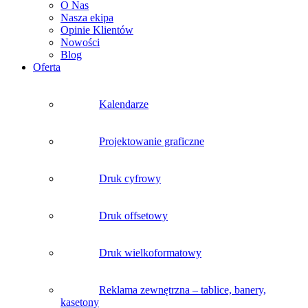
O Nas
Nasza ekipa
Opinie Klientów
Nowości
Blog
Oferta
Kalendarze
Projektowanie graficzne
Druk cyfrowy
Druk offsetowy
Druk wielkoformatowy
Reklama zewnętrzna – tablice, banery,
kasetony