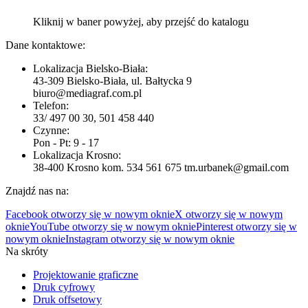
Kliknij w baner powyżej, aby przejść do katalogu
Dane kontaktowe:
Lokalizacja Bielsko-Biała:
43-309 Bielsko-Biała, ul. Bałtycka 9
biuro@mediagraf.com.pl
Telefon:
33/ 497 00 30, 501 458 440
Czynne:
Pon - Pt: 9 - 17
Lokalizacja Krosno:
38-400 Krosno kom. 534 561 675 tm.urbanek@gmail.com
Znajdź nas na:
Facebook otworzy się w nowym oknie
X otworzy się w nowym
oknie
YouTube otworzy się w nowym oknie
Pinterest otworzy się w
nowym oknie
Instagram otworzy się w nowym oknie
Na skróty
Projektowanie graficzne
Druk cyfrowy
Druk offsetowy