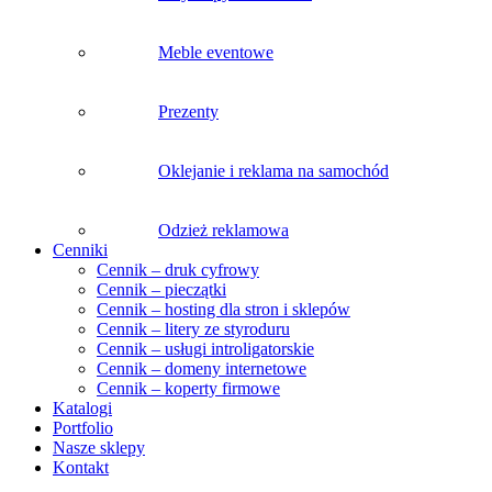
Meble eventowe
Prezenty
Oklejanie i reklama na samochód
Odzież reklamowa
Cenniki
Cennik – druk cyfrowy
Cennik – pieczątki
Cennik – hosting dla stron i sklepów
Cennik – litery ze styroduru
Cennik – usługi introligatorskie
Cennik – domeny internetowe
Cennik – koperty firmowe
Katalogi
Portfolio
Nasze sklepy
Kontakt