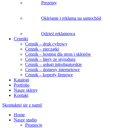
Prezenty
Oklejanie i reklama na samochód
Odzież reklamowa
Cenniki
Cennik – druk cyfrowy
Cennik – pieczątki
Cennik – hosting dla stron i sklepów
Cennik – litery ze styroduru
Cennik – usługi introligatorskie
Cennik – domeny internetowe
Cennik – koperty firmowe
Katalogi
Portfolio
Nasze sklepy
Kontakt
Skontaktuj się z nami!
Home
Nasze studio
Promocje