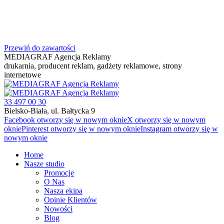
Przewiń do zawartości
MEDIAGRAF Agencja Reklamy
drukarnia, producent reklam, gadżety reklamowe, strony
internetowe
33 497 00 30
Bielsko-Biała, ul. Bałtycka 9
Facebook otworzy się w nowym oknie
X otworzy się w nowym
oknie
Pinterest otworzy się w nowym oknie
Instagram otworzy się w
nowym oknie
Home
Nasze studio
Promocje
O Nas
Nasza ekipa
Opinie Klientów
Nowości
Blog