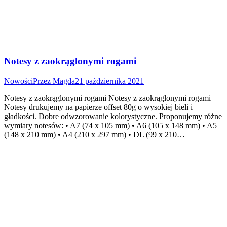
Notesy z zaokrąglonymi rogami
Nowości
Przez
Magda
21 października 2021
Notesy z zaokrąglonymi rogami Notesy z zaokrąglonymi rogami
Notesy drukujemy na papierze offset 80g o wysokiej bieli i
gładkości. Dobre odwzorowanie kolorystyczne. Proponujemy różne
wymiary notesów: • A7 (74 x 105 mm) • A6 (105 x 148 mm) • A5
(148 x 210 mm) • A4 (210 x 297 mm) • DL (99 x 210…