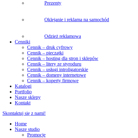
Prezenty
Oklejanie i reklama na samochód
Odzież reklamowa
Cenniki
Cennik – druk cyfrowy
Cennik – pieczątki
Cennik – hosting dla stron i sklepów
Cennik – litery ze styroduru
Cennik – usługi introligatorskie
Cennik – domeny internetowe
Cennik – koperty firmowe
Katalogi
Portfolio
Nasze sklepy
Kontakt
Skontaktuj się z nami!
Home
Nasze studio
Promocje