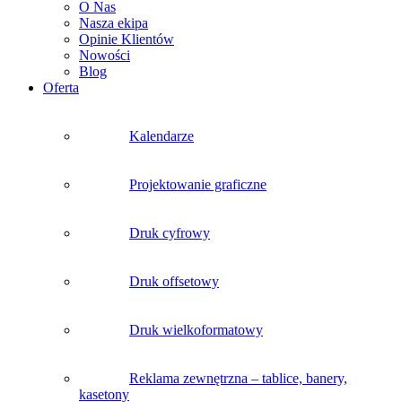
O Nas
Nasza ekipa
Opinie Klientów
Nowości
Blog
Oferta
Kalendarze
Projektowanie graficzne
Druk cyfrowy
Druk offsetowy
Druk wielkoformatowy
Reklama zewnętrzna – tablice, banery,
kasetony