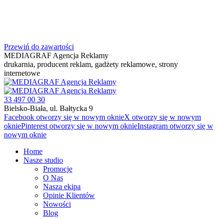
Przewiń do zawartości
MEDIAGRAF Agencja Reklamy
drukarnia, producent reklam, gadżety reklamowe, strony
internetowe
33 497 00 30
Bielsko-Biała, ul. Bałtycka 9
Facebook otworzy się w nowym oknie
X otworzy się w nowym
oknie
Pinterest otworzy się w nowym oknie
Instagram otworzy się w
nowym oknie
Home
Nasze studio
Promocje
O Nas
Nasza ekipa
Opinie Klientów
Nowości
Blog