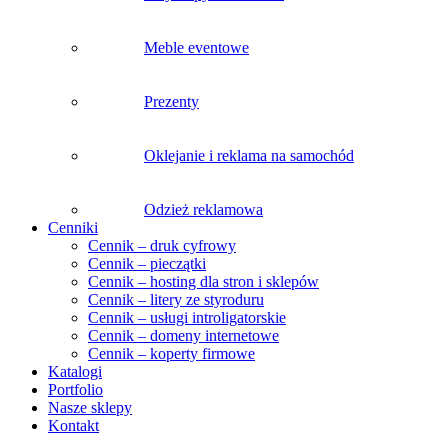
Meble eventowe
Prezenty
Oklejanie i reklama na samochód
Odzież reklamowa
Cenniki
Cennik – druk cyfrowy
Cennik – pieczątki
Cennik – hosting dla stron i sklepów
Cennik – litery ze styroduru
Cennik – usługi introligatorskie
Cennik – domeny internetowe
Cennik – koperty firmowe
Katalogi
Portfolio
Nasze sklepy
Kontakt