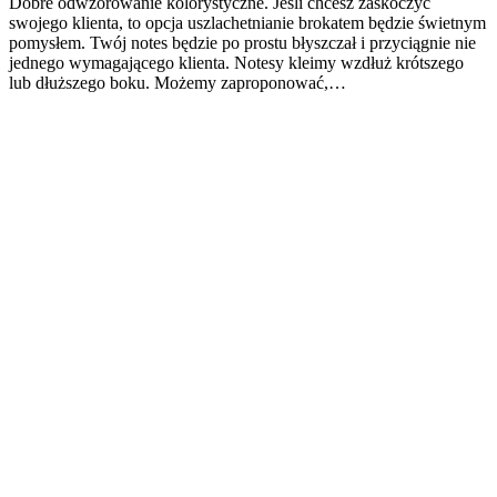
Dobre odwzorowanie kolorystyczne. Jeśli chcesz zaskoczyć
swojego klienta, to opcja uszlachetnianie brokatem będzie świetnym
pomysłem. Twój notes będzie po prostu błyszczał i przyciągnie nie
jednego wymagającego klienta. Notesy kleimy wzdłuż krótszego
lub dłuższego boku. Możemy zaproponować,…